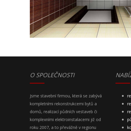
O SPOLEČNOSTI
NABÍ
Jsme stavební firmou, která se zabývá
r
kompletními rekonstrukcemi bytů a
r
domů, realizací půdních vestaveb či
r
komplexními elektroinstalacemi již od
p
roku 2007, a to převážně v regionu
ko