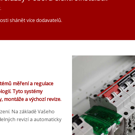
.
sti shánět více dodavatelů.
témů měření a regulace
ologií. Tyto systémy
y, montáže a výchozí revize.
ízení. Na základě Vašeho
lných revizí a automaticky