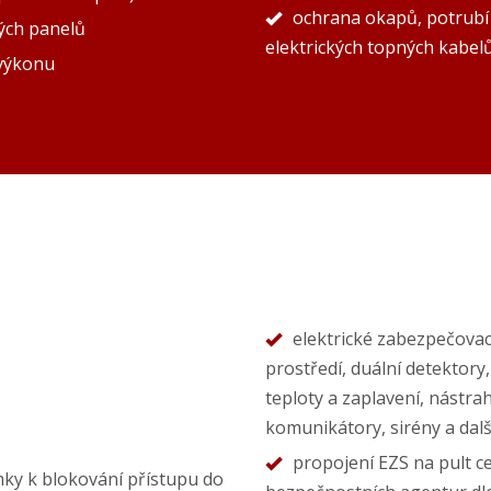
ochrana okapů, potrubí
ých panelů
elektrických topných kabel
 výkonu
elektrické zabezpečovací
prostředí, duální detektory,
teploty a zaplavení, nástr
komunikátory, sirény a da
propojení EZS na pult c
mky k blokování přístupu do