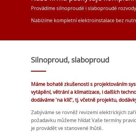
Provádíme silnoproudé i slaboproudé rozvody
Nabízíme kompletní elektroinstalace bez nutno
Silnoproud, slaboproud
Máme bohaté zkušenosti s projektováním sys
vytápění, větrání a klimatizace, i dalších techn
dodáváme 'na klíč', tj. včetně projektu, dodávk
Zabýváme se rovněž revizemi elektrických zař
požadavku můžeme hlídat Vaše termíny pravide
je provádět ve stanovené lhůtě..