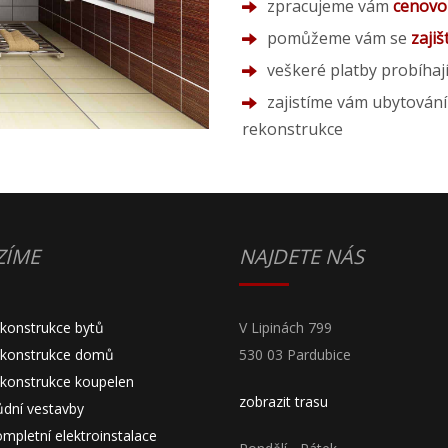
zpracujeme vám
cenovo
pomůžeme vám se
zaji
veškeré platby probíhaj
zajistíme vám ubytován
rekonstrukce
ZÍME
NAJDETE NÁS
ekonstrukce bytů
V Lipinách 799
ekonstrukce domů
530 03 Pardubice
ekonstrukce koupelen
zobrazit trasu
ůdní vestavby
mpletní elektroinstalace