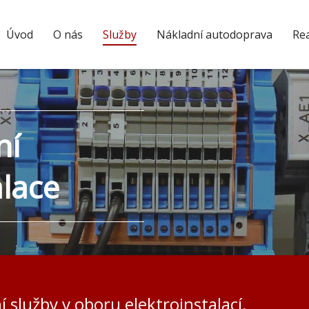
Úvod
O nás
Služby
Nákladní autodoprava
Rea
ní
alace
 služby v oboru elektroinstalací.