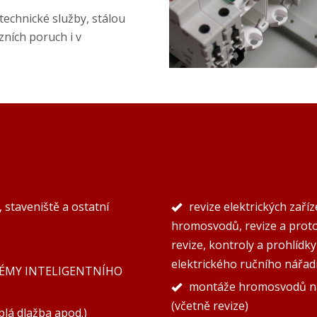
technické služby, stálou
ních poruch i v
 staveniště a ostatní
revize elektrických zaříz
hromosvodů, revize a protok
revize, kontroly a prohlídk
elektrického ručního nářad
YSTÉMY INTELIGENTNÍHO
montáže hromosvodů na
(včetně revize)
plá dlažba apod.)