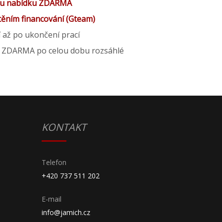
u nabídku ZDARMA
štěním financování (Gteam)
í až po ukončení prací
í ZDARMA po celou dobu rozsáhlé
KONTAKT
Telefon
+420 737 511 202
E-mail
info@jamich.cz