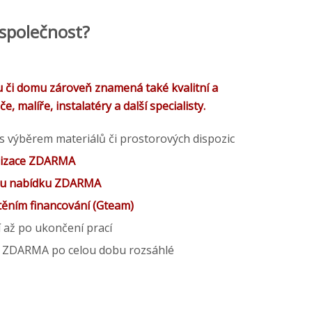
 společnost?
u či domu zároveň znamená také kvalitní a
 malíře, instalatéry a další specialisty.
 výběrem materiálů či prostorových dispozic
lizace ZDARMA
u nabídku ZDARMA
štěním financování (Gteam)
í až po ukončení prací
í ZDARMA po celou dobu rozsáhlé