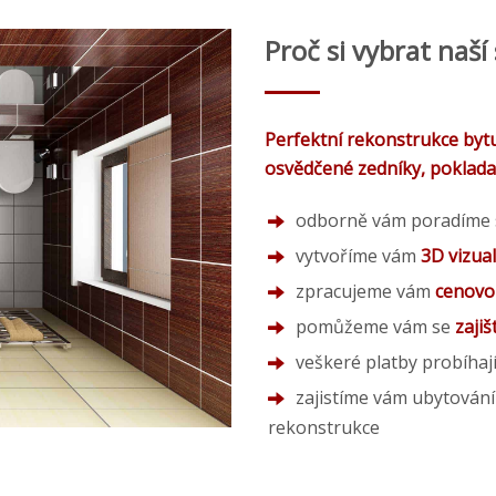
Proč si vybrat naší
Perfektní rekonstrukce byt
osvědčené zedníky, pokladače,
odborně vám poradíme s
vytvoříme vám
3D vizua
zpracujeme vám
cenovo
pomůžeme vám se
zaji
veškeré platby probíhaj
zajistíme vám ubytován
rekonstrukce