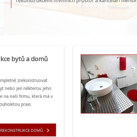
rekonstrukcemi firemních prostor a kanceláří menší
kce bytů a domů
ompletně zrekonstruovat
yt nebo jen některou jeho
e na naši firmu, která má v
louholetou praxi.
REKONSTRUKCE DOMŮ