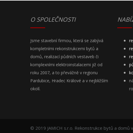
O SPOLEČNOSTI
NABÍ
Jsme stavební firmou, která se zabývá
r
kompletními rekonstrukcemi bytů a
r
domů, realizací půdních vestaveb či
r
komplexními elektroinstalacemi již od
p
roku 2007, a to převážně v regionu
ko
Pardubice, Hradec Králové a v nejbližším
n
okolí.
r
© 2019 JAMICH s.r.o. Rekonstrukce bytů a domů v 