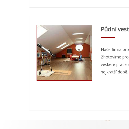
Půdní ves
Naše firma pro
Zhotovíme proj
veškeré práce 
nejkratší době.