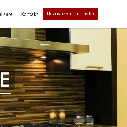
Nezávazná poptávka
lizace
Kontakt
CE