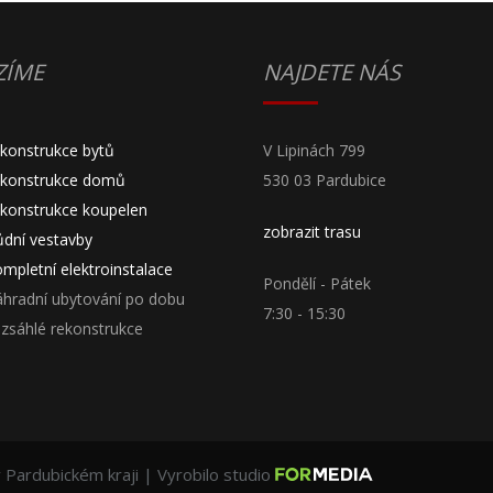
ZÍME
NAJDETE NÁS
ekonstrukce bytů
V Lipinách 799
ekonstrukce domů
530 03 Pardubice
ekonstrukce koupelen
zobrazit trasu
ůdní vestavby
mpletní elektroinstalace
Pondělí - Pátek
áhradní ubytování po dobu
7:30 - 15:30
ozsáhlé rekonstrukce
Pardubickém kraji | Vyrobilo studio