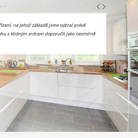
ízení, na jehož základě jsme vybral právě
„Pracovníci
mohu s klidným srdcem doporučit jako nesmírně
dohodnutém
pí Opočenská, P