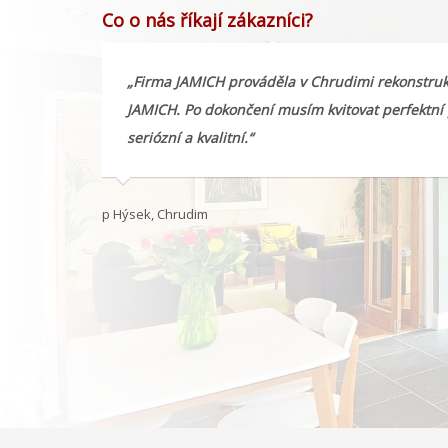
Co o nás říkají zákazníci?
hotou.
„Firma JAMICH prováděla v Chrudimi rekonstrukc
o linolea v
JAMICH. Po dokončení musím kvitovat perfektní 
seriózní a kvalitní.“
p Hýsek, Chrudim