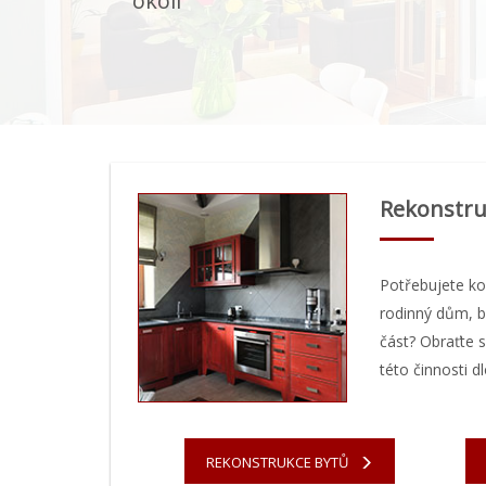
okolí
Rekonstru
Potřebujete k
rodinný dům, b
část? Obraťte s
této činnosti d
REKONSTRUKCE BYTŮ