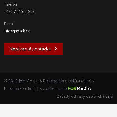
Telefon
+420 737 511 202
E-mail
info@jamich.cz
Nezávazná poptávka
© 2019 JAMICH s.r.o. Rekonstrukce bytů a domů v
Pardubickém kraji | Vyrobilo studio
Zásady ochrany osobních údajů